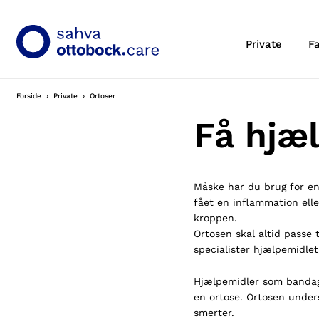
Private
F
Forside
Private
Ortoser
Få hjæl
Måske har du brug for en 
fået en inflammation elle
kroppen.
Ortosen skal altid passe t
specialister hjælpemidlet,
Hjælpemidler som bandage
en ortose. Ortosen unders
smerter.