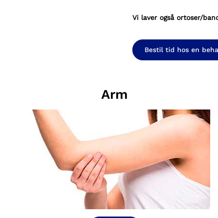
Vi laver også ortoser/ban
Bestil tid hos en beh
Arm