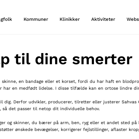
agfolk
Kommuner
Klinikker
Aktiviteter
Webs
p til dine smerter
skinne, en bandage eller et korset, fordi du har haft en blodprop,
r har en medfødt lidelse. I disse tilfælde kan en ortose lindre d
il dig. Derfor udvikler, producerer, tilretter eller justerer Sahva
 så det passer til netop dit individuelle behov.
r og skinner, du bærer på arm, ben, ryg eller et andet sted på
tøtter ønskede bevægelser, korrigerer fejlstillinger, aflaster kro