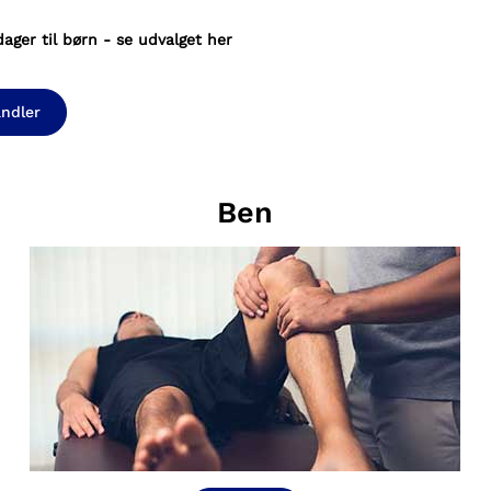
dager til børn -
se udvalget her
andler
Ben